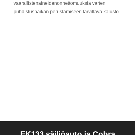
vaarallistenaineidenonnettomuuksia varten
puhdistuspaikan perustamiseen tarvittava kalusto.
EK133 säiliöauto ja Cobra