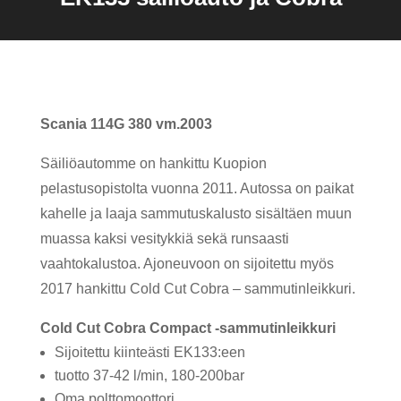
Scania 114G 380 vm.2003
Säiliöautomme on hankittu Kuopion
pelastusopistolta vuonna 2011. Autossa on paikat
kahelle ja laaja sammutuskalusto sisältäen muun
muassa kaksi vesitykkiä sekä runsaasti
vaahtokalustoa. Ajoneuvoon on sijoitettu myös
2017 hankittu Cold Cut Cobra – sammutinleikkuri.
Cold Cut Cobra Compact -sammutinleikkuri
Sijoitettu kiinteästi EK133:een
tuotto 37-42 l/min, 180-200bar
Oma polttomoottori