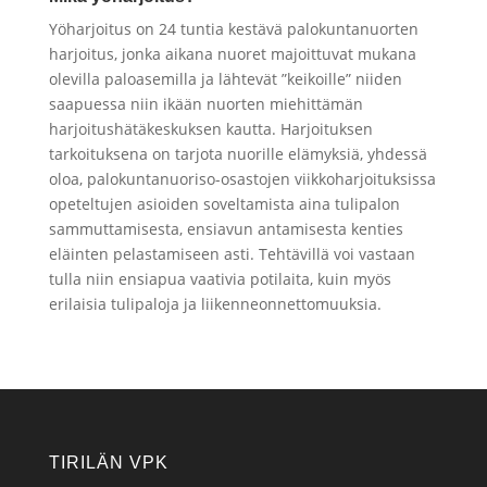
Yöharjoitus on 24 tuntia kestävä palokuntanuorten
harjoitus, jonka aikana nuoret majoittuvat mukana
olevilla paloasemilla ja lähtevät ”keikoille” niiden
saapuessa niin ikään nuorten miehittämän
harjoitushätäkeskuksen kautta. Harjoituksen
tarkoituksena on tarjota nuorille elämyksiä, yhdessä
oloa, palokuntanuoriso-osastojen viikkoharjoituksissa
opeteltujen asioiden soveltamista aina tulipalon
sammuttamisesta, ensiavun antamisesta kenties
eläinten pelastamiseen asti. Tehtävillä voi vastaan
tulla niin ensiapua vaativia potilaita, kuin myös
erilaisia tulipaloja ja liikenneonnettomuuksia.
TIRILÄN VPK