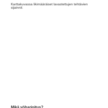
Karttakuvassa likimääräiset lavastettujen tehtävien
sijainnit:
Mikä yöharjoitus?