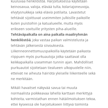
kuuluvaa henkilöstöä. Harjoituksessa käytetään
keinosavua, valoja, elävää tulta, kolariajoneuvoja,
elvytysnukkeja sekä eläviä potilaita. Lavastetut
tehtävät sijoittuvat useimmiten julkisille paikoille
kuten puistoihin ja katualueelle, mutta myös
erikseen sovituille yritysten piha-alueille.
Tehtäväpaikalla on aina paikalla maaliryhmän
henkilöstöä
, joka vastaa paikan valmistelusta ja
tehtävän jälkeisestä siivouksesta.
Liikenneonnettomuuspaikoilla käytetään paikasta
riippuen myös purkuautoja jotka saattavat olla
keikkapaikalla useamman tunnin ajan. Mahdolliset
purkuautot sijoitetaan tiealueen ulkopuolelle niin,
etteivät ne aiheuta häiriötä yleiselle liikenteelle sekä
ne merkitään.
Mikäli havaitset näkyvää savua tai muuta
normaalista poikkeavaa lähellä karttaan merkittyjä
kohteita, varmistathan ennen hätäilmoituksen tekoa,
ettei kyseessä ole harjoitukseen liittyvä toiminta