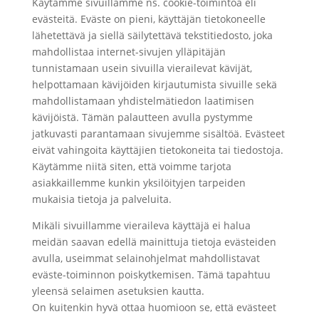
Käytämme sivuillamme ns. cookie-toimintoa eli
evästeitä. Eväste on pieni, käyttäjän tietokoneelle
lähetettävä ja siellä säilytettävä tekstitiedosto, joka
mahdollistaa internet-sivujen ylläpitäjän
tunnistamaan usein sivuilla vierailevat kävijät,
helpottamaan kävijöiden kirjautumista sivuille sekä
mahdollistamaan yhdistelmätiedon laatimisen
kävijöistä. Tämän palautteen avulla pystymme
jatkuvasti parantamaan sivujemme sisältöä. Evästeet
eivät vahingoita käyttäjien tietokoneita tai tiedostoja.
Käytämme niitä siten, että voimme tarjota
asiakkaillemme kunkin yksilöityjen tarpeiden
mukaisia tietoja ja palveluita.
Mikäli sivuillamme vieraileva käyttäjä ei halua
meidän saavan edellä mainittuja tietoja evästeiden
avulla, useimmat selainohjelmat mahdollistavat
eväste-toiminnon poiskytkemisen. Tämä tapahtuu
yleensä selaimen asetuksien kautta.
On kuitenkin hyvä ottaa huomioon se, että evästeet