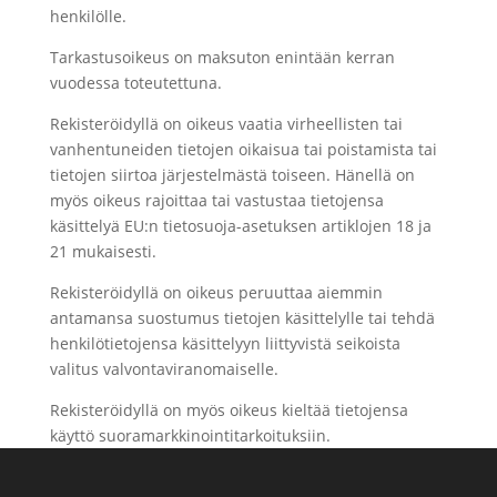
henkilölle.
Tarkastusoikeus on maksuton enintään kerran
vuodessa toteutettuna.
Rekisteröidyllä on oikeus vaatia virheellisten tai
vanhentuneiden tietojen oikaisua tai poistamista tai
tietojen siirtoa järjestelmästä toiseen. Hänellä on
myös oikeus rajoittaa tai vastustaa tietojensa
käsittelyä EU:n tietosuoja-asetuksen artiklojen 18 ja
21 mukaisesti.
Rekisteröidyllä on oikeus peruuttaa aiemmin
antamansa suostumus tietojen käsittelylle tai tehdä
henkilötietojensa käsittelyyn liittyvistä seikoista
valitus valvontaviranomaiselle.
Rekisteröidyllä on myös oikeus kieltää tietojensa
käyttö suoramarkkinointitarkoituksiin.