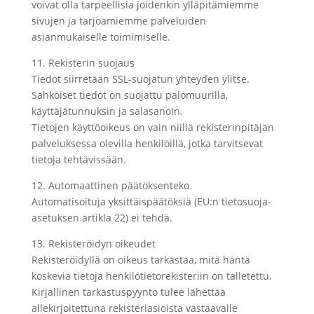
voivat olla tarpeellisia joidenkin ylläpitämiemme
sivujen ja tarjoamiemme palveluiden
asianmukaiselle toimimiselle.
11. Rekisterin suojaus
Tiedot siirretään SSL-suojatun yhteyden ylitse.
Sähköiset tiedot on suojattu palomuurilla,
käyttäjätunnuksin ja salasanoin.
Tietojen käyttöoikeus on vain niillä rekisterinpitäjän
palveluksessa olevilla henkilöillä, jotka tarvitsevat
tietoja tehtävissään.
12. Automaattinen päätöksenteko
Automatisoituja yksittäispäätöksiä (EU:n tietosuoja-
asetuksen artikla 22) ei tehdä.
13. Rekisteröidyn oikeudet
Rekisteröidyllä on oikeus tarkastaa, mitä häntä
koskevia tietoja henkilötietorekisteriin on talletettu.
Kirjallinen tarkastuspyyntö tulee lähettää
allekirjoitettuna rekisteriasioista vastaavalle