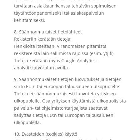
tarvitaan asiakkaan kanssa tehtävän sopimuksen
täytäntöönpanemiseksi tai asiakaspalvelun
kehittämiseksi.
8. Säännönmukaiset tietolähteet
Rekisteriin kerätään tietoja:
Henkilöltä itseltään. Viranomaisen pitämistä
rekistereistä lain sallimissa rajoissa (esim. ytj.fi).
Tietoja kerätään myös Google Analytics –
analytiikkatyökalun avulla.
9. Säännönmukaiset tietojen luovutukset ja tietojen
siirto EU:n tai Euroopan talousalueen ulkopuolelle
Tietoja ei säännönmukaisesti luovuteta yrityksen
ulkopuolelle. Osa yrityksen käyttämistä ulkopuolisista
palvelun- tai ohjelmistontarjoajista saattavat
säilyttää tietoja EU:n tai Euroopan talousalueen
ulkopuolella.
10. Evästeiden (cookies) käyttö